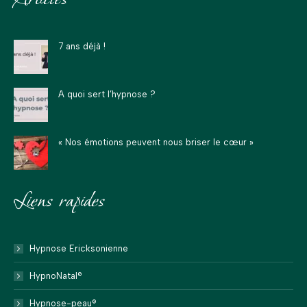
Facebook
LinkedIn
Instagram
E-
Site
s'ouvre
s'ouvre
s'ouvre
mail
Web
dans
dans
dans
s'ouvre
s'ouvre
7 ans déjà !
une
une
une
dans
dans
nouvelle
nouvelle
nouvelle
une
une
fenêtre
fenêtre
fenêtre
nouvelle
nouvelle
A quoi sert l’hypnose ?
fenêtre
fenêtre
« Nos émotions peuvent nous briser le cœur »
Liens rapides
Hypnose Ericksonienne
HypnoNatal®
Hypnose-peau®