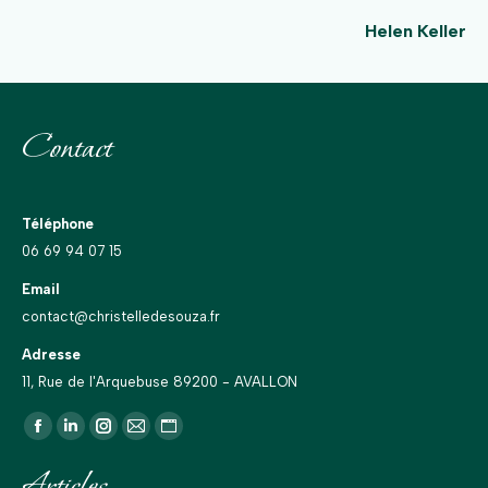
Helen Keller
Contact
Téléphone
06 69 94 07 15
Email
contact@christelledesouza.fr
Adresse
11, Rue de l'Arquebuse 89200 - AVALLON
Trouvez nous sur :
La
La
La
La
La
page
page
page
page
page
Articles