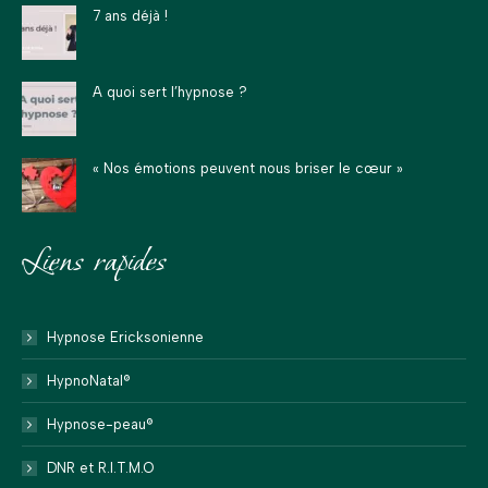
dans
dans
dans
s'ouvre
s'ouvre
7 ans déjà !
une
une
une
dans
dans
nouvelle
nouvelle
nouvelle
une
une
fenêtre
fenêtre
fenêtre
nouvelle
nouvelle
A quoi sert l’hypnose ?
fenêtre
fenêtre
« Nos émotions peuvent nous briser le cœur »
Liens rapides
Hypnose Ericksonienne
HypnoNatal®
Hypnose-peau®
DNR et R.I.T.M.O