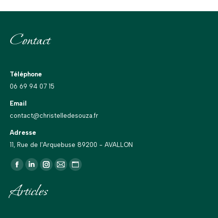
Contact
Téléphone
06 69 94 07 15
Email
contact@christelledesouza.fr
Adresse
11, Rue de l'Arquebuse 89200 - AVALLON
Trouvez nous sur :
La
La
La
La
La
page
page
page
page
page
Articles
Facebook
LinkedIn
Instagram
E-
Site
s'ouvre
s'ouvre
s'ouvre
mail
Web