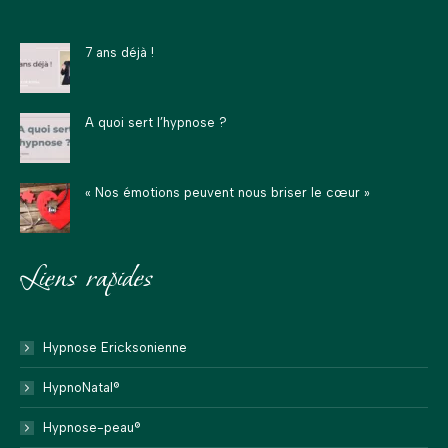
s'ouvre
s'ouvre
s'ouvre
mail
Web
dans
dans
dans
s'ouvre
s'ouvre
7 ans déjà !
une
une
une
dans
dans
nouvelle
nouvelle
nouvelle
une
une
fenêtre
fenêtre
fenêtre
nouvelle
nouvelle
A quoi sert l’hypnose ?
fenêtre
fenêtre
« Nos émotions peuvent nous briser le cœur »
Liens rapides
Hypnose Ericksonienne
HypnoNatal®
Hypnose-peau®