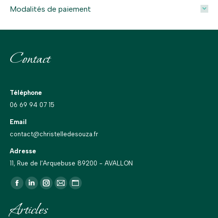
Modalités de paiement
Contact
Téléphone
06 69 94 07 15
Email
contact@christelledesouza.fr
Adresse
11, Rue de l'Arquebuse 89200 - AVALLON
Trouvez nous sur :
La
La
La
La
La
page
page
page
page
page
Articles
Facebook
LinkedIn
Instagram
E-
Site