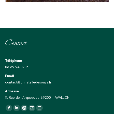
Contact
Téléphone
06 69 94 07 15
Email
contact@christelledesouza.fr
Adresse
11, Rue de l'Arquebuse 89200 - AVALLON
Trouvez nous sur :
La
La
La
La
La