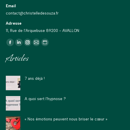
Email
contact@christelledesouza.fr
Adresse
11, Rue de l'Arquebuse 89200 - AVALLON
Trouvez nous sur :
La
La
La
La
La
page
page
page
page
page
Articles
Facebook
LinkedIn
Instagram
E-
Site
s'ouvre
s'ouvre
s'ouvre
mail
Web
dans
dans
dans
s'ouvre
s'ouvre
7 ans déjà !
une
une
une
dans
dans
nouvelle
nouvelle
nouvelle
une
une
fenêtre
fenêtre
fenêtre
nouvelle
nouvelle
A quoi sert l’hypnose ?
fenêtre
fenêtre
« Nos émotions peuvent nous briser le cœur »