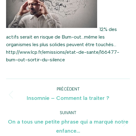
12% des
actifs serait en risque de Burn-out…même les
organismes les plus solides peuvent être touchés…
http://www.lcp.fr/emissions/etat-de-sante/166477-
burn-out-sortir-du-silence
Navigation
PRÉCÉDENT
article
Insomnie – Comment la traiter ?
Article
précédent
:
SUIVANT
On a tous une petite phrase qui a marqué notre
Article
enfance…
suivant