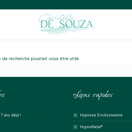
 de recherche pourrait vous être utile
es
Liens rapides
7 ans déjà !
Hypnose Ericksonienne
HypnoNatal®