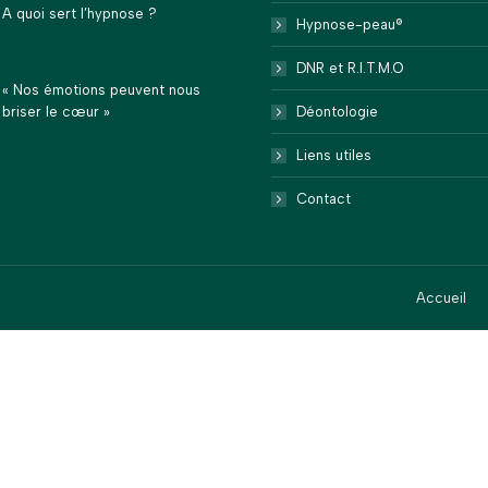
A quoi sert l’hypnose ?
Hypnose-peau®
DNR et R.I.T.M.O
« Nos émotions peuvent nous
briser le cœur »
Déontologie
Liens utiles
Contact
Accueil