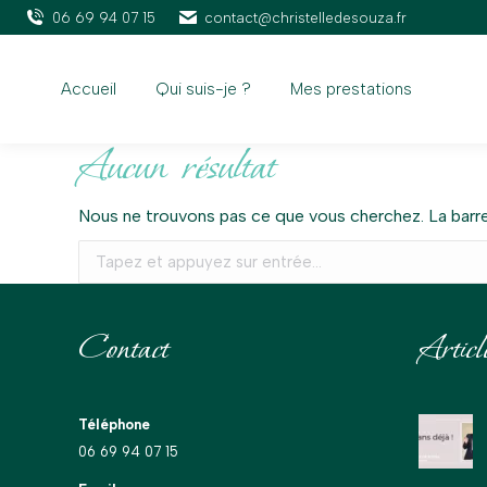
06 69 94 07 15
contact@christelledesouza.fr
Accueil
Qui suis-je ?
Mes prestations
Aucun résultat
Nous ne trouvons pas ce que vous cherchez. La barre
Recherche
:
Contact
Articl
Téléphone
06 69 94 07 15