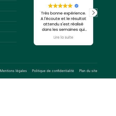
Très bonne expérience.
Su
A l'écoute et le résultat
Christ
attendu s'est réalisé
et à 
dans les semaines qui
ont suivies..!
problé
Lire la suite
Visite pour un enfant de
pe
5 ans qui ne s'en prends
plus à ses ongles... Merci
déb
beaucoup.
remerc
Je recommande !!
Christ
recom
Mentions légales
Politique de confidentialité
Plan du site