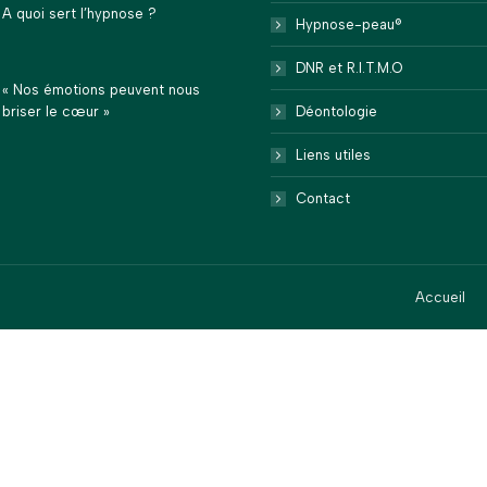
A quoi sert l’hypnose ?
Hypnose-peau®
DNR et R.I.T.M.O
« Nos émotions peuvent nous
briser le cœur »
Déontologie
Liens utiles
Contact
Accueil