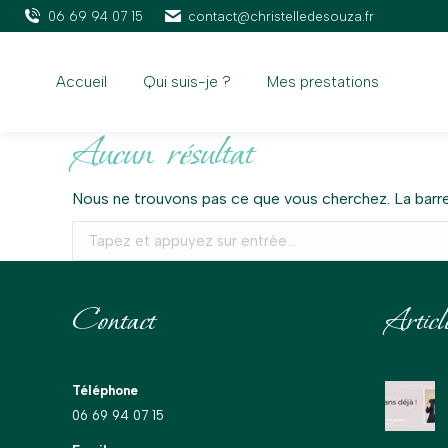
06 69 94 07 15
contact@christelledesouza.fr
Accueil
Qui suis-je ?
Mes prestations
Aucun résultat
Nous ne trouvons pas ce que vous cherchez. La barre
Recherche
:
Contact
Articl
Téléphone
06 69 94 07 15