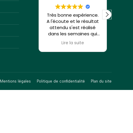
Très bonne expérience.
Su
A l'écoute et le résultat
Christ
attendu s'est réalisé
et à 
dans les semaines qui
ont suivies..!
problé
Lire la suite
Visite pour un enfant de
pe
5 ans qui ne s'en prends
plus à ses ongles... Merci
déb
beaucoup.
remerc
Je recommande !!
Christ
recom
Mentions légales
Politique de confidentialité
Plan du site