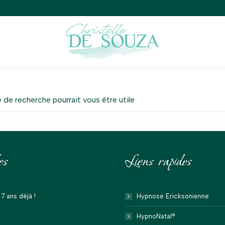
 de recherche pourrait vous être utile
es
Liens rapides
7 ans déjà !
Hypnose Ericksonienne
HypnoNatal®