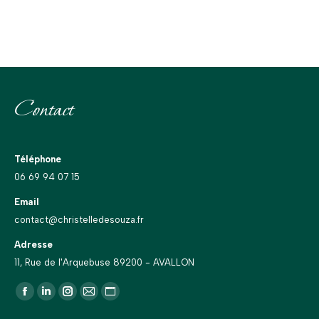
Contact
Téléphone
06 69 94 07 15
Email
contact@christelledesouza.fr
Adresse
11, Rue de l'Arquebuse 89200 - AVALLON
Trouvez nous sur :
La
La
La
La
La
page
page
page
page
page