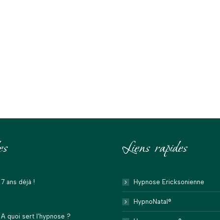
es
Liens rapides
7 ans déjà !
Hypnose Ericksonienne
HypnoNatal®
A quoi sert l’hypnose ?