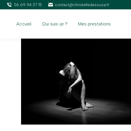
06 69 94 07 15
contact@christelledesouza.fr
Accueil
Qui suis-je ?
Mes prestations