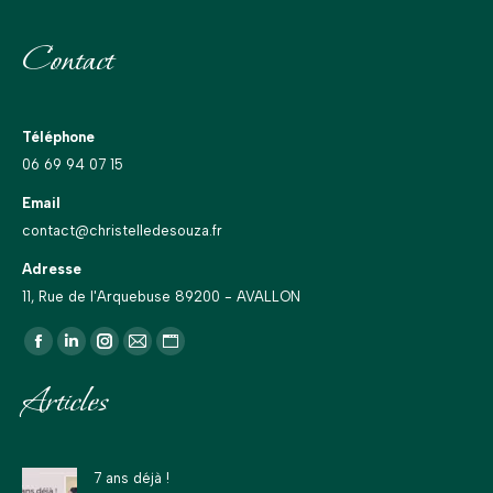
Contact
Téléphone
06 69 94 07 15
Email
contact@christelledesouza.fr
Adresse
11, Rue de l'Arquebuse 89200 - AVALLON
Trouvez nous sur :
La
La
La
La
La
page
page
page
page
page
Articles
Facebook
LinkedIn
Instagram
E-
Site
s'ouvre
s'ouvre
s'ouvre
mail
Web
dans
dans
dans
s'ouvre
s'ouvre
7 ans déjà !