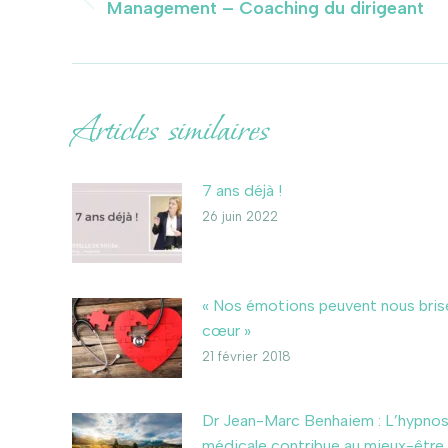
Management – Coaching du dirigeant
Article
précédent
:
Articles similaires
7 ans déjà !
26 juin 2022
« Nos émotions peuvent nous brise
cœur »
21 février 2018
Dr Jean-Marc Benhaiem : L’hypno
médicale contribue au mieux-être