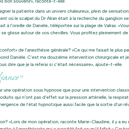
rès bon souvenir», raconte-t-elle.
er la patiente dans un univers chaleureux, plein de sensation
t où le scalpel du Dr Alran était à la recherche du ganglion se
it à l’oreille de Danièle, téléportée sur la plage de Valras: «Vou
ur se glisse autour de vos chevilles. Vous profitez pleinement de
confort» de l’anesthésie générale? «Ce qui me faisait le plus pe
épond Danièle. C’est ma douzième intervention chirurgicale et je
ous dire que je la referai si c’était nécessaire», ajoute-t-elle.
fiance»
r une opération sous hypnose que pour une intervention classi
duits qui n’ont pas d’effet sur la pression artérielle, la respira
émergence de l’état hypnotique aussi facile que la sortie d’un rê
on? «Lors de mon opération, raconte Marie-Claudine, il y a eu
alée à l’anesthésiste qui a aussitôt fait ce qu’il fallait.» Car bie