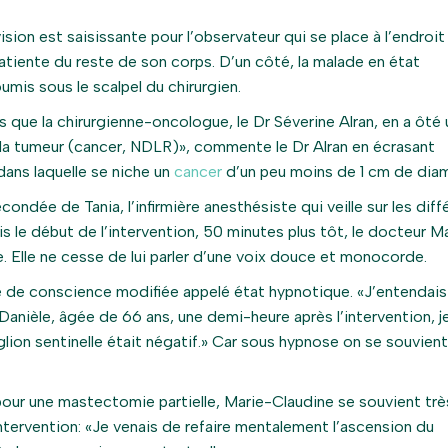
vision est saisissante pour l’observateur qui se place à l’endroit
patiente du reste de son corps. D’un côté, la malade en état
umis sous le scalpel du chirurgien.
 que la chirurgienne-oncologue, le Dr Séverine Alran, en a ôté 
n la tumeur (cancer, NDLR)», commente le Dr Alran en écrasant
ans laquelle se niche un
cancer
d’un peu moins de 1 cm de diam
ondée de Tania, l’infirmière anesthésiste qui veille sur les diff
is le début de l’intervention, 50 minutes plus tôt, le docteur 
. Elle ne cesse de lui parler d’une voix douce et monocorde.
de de conscience modifiée appelé état hypnotique. «J’entendais
 Danièle, âgée de 66 ans, une demi-heure après l’intervention, 
nglion sentinelle était négatif.» Car sous hypnose on se souvien
 pour une mastectomie partielle, Marie-Claudine se souvient trè
intervention: «Je venais de refaire mentalement l’ascension du