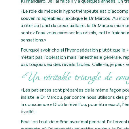
Kilimandjaro. Je l’ai faite il y a quelques années. Un t
«Le rôle du médecin hypnothérapeute est d’accompagn
souvenirs agréables», explique le Dr Marcou. Au momen
à ôter au fond du creux axillaire, le Dr Marcou murmura
sentez l’eau vous caresser les orteils, cette fraîche
sensations.»
Pourquoi avoir choisi l’hypnosédation plutôt que le «
n’était pas l’opération mais l’anesthésie générale, r
pas toujours eu des réveils faciles. Celle-là, je peux v
«Un véritable triangle de con
«Les patientes sont préparées de la même façon pou
insiste le Dr Marcou, par contre nous utilisons des pro
la conscience.» D’où le réveil ou, pour être exact, l’
éveillé.
Peut-on tout de même avoir mal pendant l’interventi
moments où j’ai ressenti une petite douleur, je l’ai sign