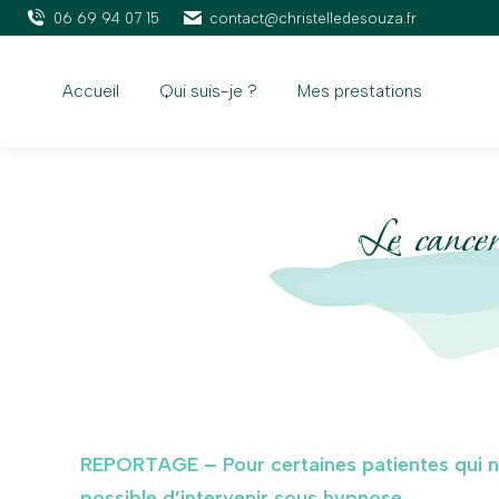
06 69 94 07 15
contact@christelledesouza.fr
Accueil
Qui suis-je ?
Mes prestations
Le cancer
REPORTAGE – Pour certaines patientes qui ne 
possible d’intervenir sous hypnose.