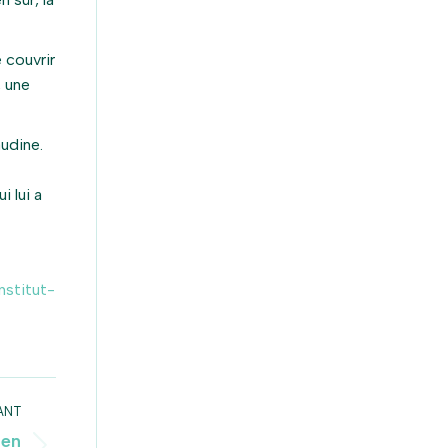
 couvrir
, une
audine.
 lui a
nstitut-
ANT
 en