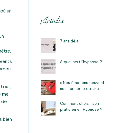
 où un
Articles
un
7 ans déjà !
ètre.
érents
A quoi sert l’hypnose ?
Marcou
« Nos émotions peuvent
 tout,
nous briser le cœur »
je me
t de
Comment choisir son
praticien en Hypnose ?
s bien