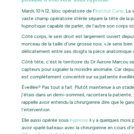
Mardi, 10 h 12, bloc opératoire de l’
Institut Curie
. La 
vaste champ opératoire stérile sépare la tête de la 
hypnotique capable de parler, de l’autre son corps so
Côté corps, le sein droit est largement ouvert depuis
morceau de la taille d’une grosse noix. «Je sens bie
délicatement entre ses doigts la pièce anatomique d
Côté tête, c’est le territoire du Dr Aurore Marcou sec
capteurs pour signaler la moindre anomalie. Car depu
est complètement concentré sur sa patiente éveillée
Éveillée? Pas tout à fait. Plutôt maintenue à un sta
j’étais dans un demi-sommeil, racontera la patiente,
rappelle avoir entendu la chirurgienne dire que le ga
l’intervention.
Elle aussi opérée sous
hypnose
il y a quelques mois
avoir «parlé bateau» avec la chirurgienne en cours d’