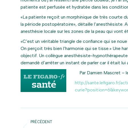
patiente est perfusée et hydratée dans les condition
«La patiente reçoit un morphinique de très courte d
la période postopératoire», détaille l’anesthésiste. 
anesthésie locale sur les zones de la peau qui vont êt
«C’est un véritable triangle de confiance qui se noue 
On perçoit très bien l’harmonie qui se tisse.» Une h
objectif. Un collègue anesthésiste-hypnothérapeute m
demandé d’arrêter un instant de parler car il était lui
Par Damien Mascret – l
http://sante.lefigaro.fr/
curie?position=6&keywo
Navigation
article
PRÉCÉDENT