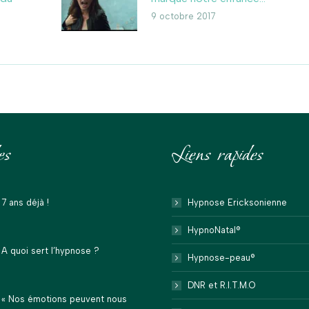
9 octobre 2017
es
Liens rapides
7 ans déjà !
Hypnose Ericksonienne
HypnoNatal®
A quoi sert l’hypnose ?
Hypnose-peau®
DNR et R.I.T.M.O
« Nos émotions peuvent nous