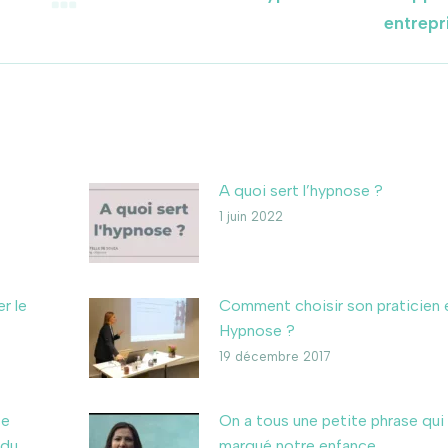
Article
entrepr
suivant
:
A quoi sert l’hypnose ?
1 juin 2022
r le
Comment choisir son praticien 
Hypnose ?
19 décembre 2017
se
On a tous une petite phrase qui
 du
marqué notre enfance…