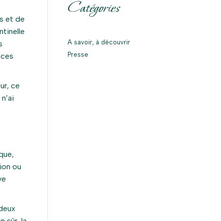
Catégories
s et de
ntinelle
A savoir, à découvrir
s
Presse
 ces
ur, ce
 n’ai
que,
tion ou
ve
 deux
n sûr, la